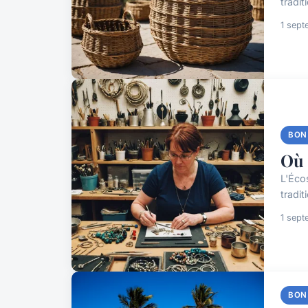
tradi
1 sep
BON
Où 
L'Éco
tradit
1 sep
BON