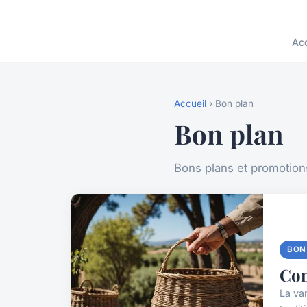
Acc
Accueil
› Bon plan
Bon plan
Bons plans et promotio
BON
Com
La van