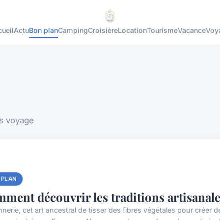
ueil
Actu
Bon plan
Camping
Croisière
Location
Tourisme
Vacance
Voy
ns voyage
 PLAN
ment découvrir les traditions artisanale
nerie, cet art ancestral de tisser des fibres végétales pour créer de